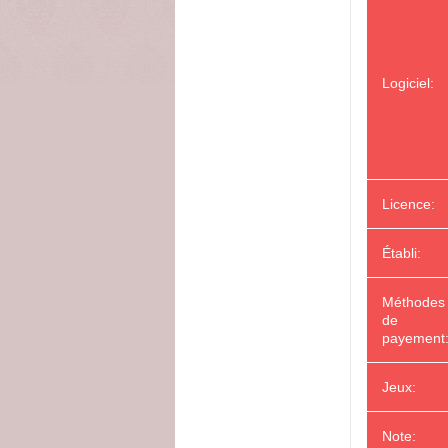
Logiciel:
Licence:
Établi:
Méthodes
de
payement
Jeux:
Note: