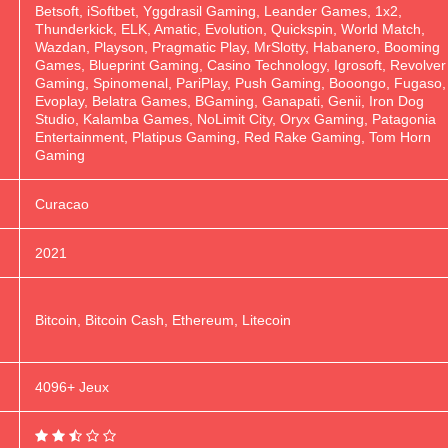
Betsoft, iSoftbet, Yggdrasil Gaming, Leander Games, 1x2,
Thunderkick, ELK, Amatic, Evolution, Quickspin, World Match,
Wazdan, Playson, Pragmatic Play, MrSlotty, Habanero, Booming
Games, Blueprint Gaming, Casino Technology, Igrosoft, Revolver
Gaming, Spinomenal, PariPlay, Push Gaming, Booongo, Fugaso,
Evoplay, Belatra Games, BGaming, Ganapati, Genii, Iron Dog
Studio, Kalamba Games, NoLimit City, Oryx Gaming, Patagonia
Entertainment, Platipus Gaming, Red Rake Gaming, Tom Horn
Gaming
Curacao
2021
Bitcoin
Bitcoin Cash
Ethereum
Litecoin
:
4096+ Jeux