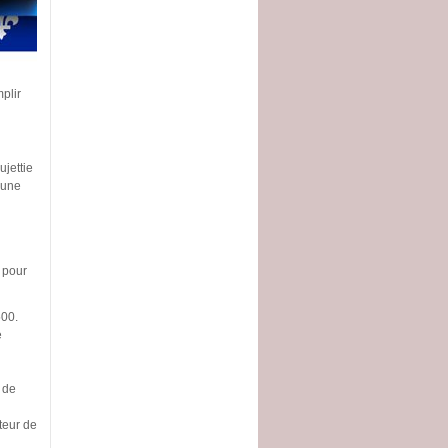
plir
ujettie
 une
 pour
500.
e
 de
teur de