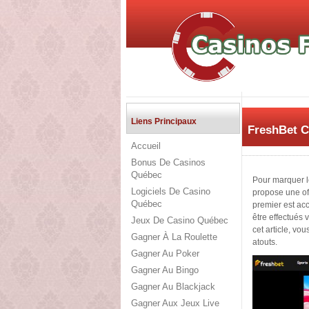
Liens Principaux
FreshBet Ca
Accueil
Bonus De Casinos
Québec
Pour marquer l
Logiciels De Casino
propose une of
Québec
premier est ac
être effectués 
Jeux De Casino Québec
cet article, vo
Gagner À La Roulette
atouts.
Gagner Au Poker
Gagner Au Bingo
Gagner Au Blackjack
Gagner Aux Jeux Live