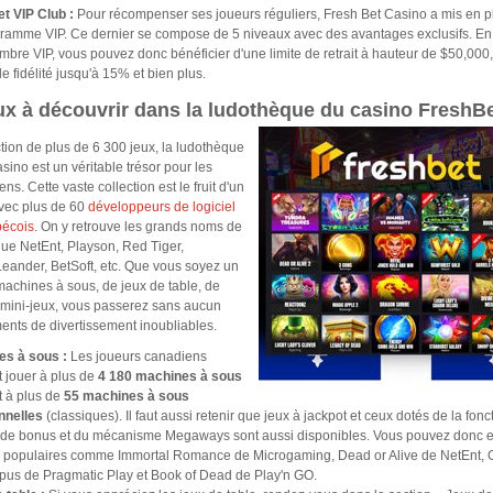
t VIP Club :
Pour récompenser ses joueurs réguliers, Fresh Bet Casino a mis en p
ramme VIP. Ce dernier se compose de 5 niveaux avec des avantages exclusifs. En 
bre VIP, vous pouvez donc bénéficier d'une limite de retrait à hauteur de $50,000,
e fidélité jusqu'à 15% et bien plus.
ux à découvrir dans la ludothèque du casino FreshB
tion de plus de 6 300 jeux, la ludothèque
ino est un véritable trésor pour les
s. Cette vaste collection est le fruit d'un
vec plus de 60
développeurs de logiciel
bécois
. On y retrouve les grands noms de
que NetEnt, Playson, Red Tiger,
eander, BetSoft, etc. Que vous soyez un
achines à sous, de jeux de table, de
e mini-jeux, vous passerez sans aucun
nts de divertissement inoubliables.
s à sous :
Les joueurs canadiens
 jouer à plus de
4 180 machines à sous
 à plus de
55 machines à sous
onnelles
(classiques). Il faut aussi retenir que jeux à jackpot et ceux dotés de la fonc
 de bonus et du mécanisme Megaways sont aussi disponibles. Vous pouvez donc 
x populaires comme Immortal Romance de Microgaming, Dead or Alive de NetEnt, 
pus de Pragmatic Play et Book of Dead de Play'n GO.