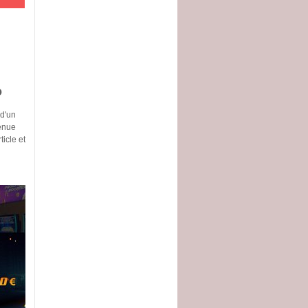
o
d'un
enue
icle et