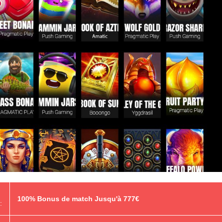
100% Bonus de match Jusqu'à 777€
: