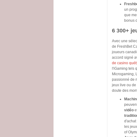
Freshbe
un prog
que mem
bonus d
6 300+ je
Avec une sélec
de FreshBet Cas
joueurs canadien
accord signé a
de casino qué
l'iGaming tels 
Microgaming, L
passionné de m
jeux live ou d
doute des mome
Machine
peuvent
vidéo
et
traditi
d'achat
les jeu
of Olym