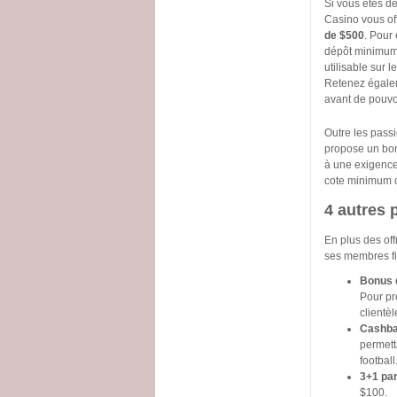
Si vous êtes d
Casino vous of
de $500
. Pour 
dépôt minimum 
utilisable sur 
Retenez égalem
avant de pouvoi
Outre les passi
propose un bo
à une exigence
cote minimum d
4 autres 
En plus des of
ses membres fid
Bonus d
Pour pro
clientèl
Cashbac
permett
footbal
3+1 pari
$100.